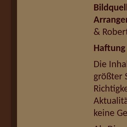
Bildque
Arrang
& Rober
Haftung 
Die Inha
größter S
Richtigk
Aktualit
keine G