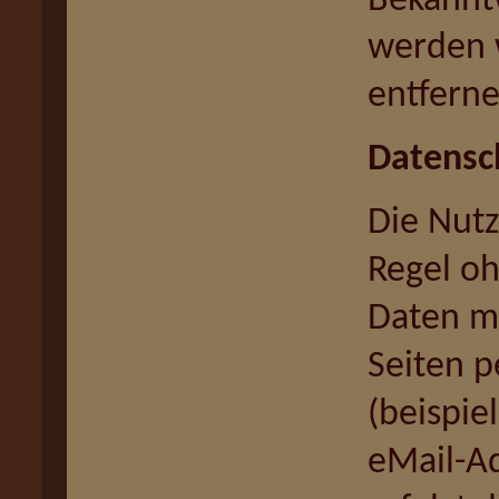
Bekannt
werden 
entferne
Datensc
Die Nutz
Regel o
Daten mö
Seiten 
(beispie
eMail-A