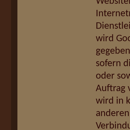
Website
Interne
Dienstle
wird Goo
gegebene
sofern d
oder sow
Auftrag 
wird in 
anderen
Verbindu