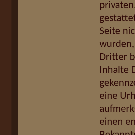
privaten
gestatte
Seite ni
wurden,
Dritter 
Inhalte D
gekennze
eine Urh
aufmerk
einen e