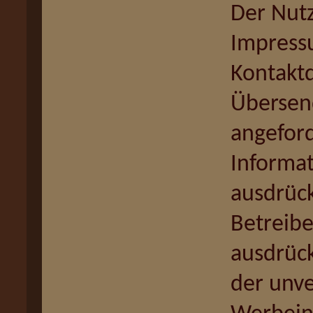
Der Nut
Impressu
Kontaktd
Übersen
angefor
Informat
ausdrück
Betreibe
ausdrück
der unv